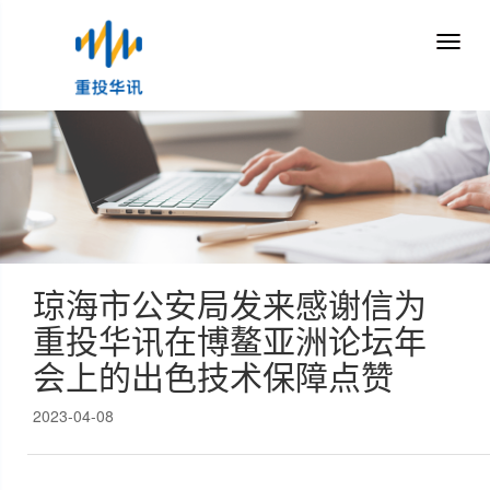
琼海市公安局发来感谢信为
重投华讯在博鳌亚洲论坛年
会上的出色技术保障点赞
2023-04-08