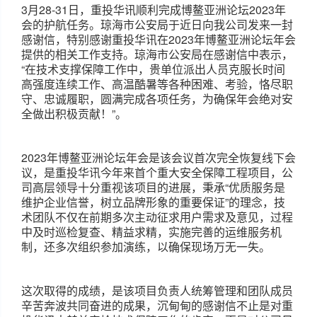
3月28-31日，重投华讯顺利完成博鳌亚洲论坛2023年
会的护航任务。琼海市公安局于近日向我公司发来一封
感谢信，特别感谢重投华讯在2023年博鳌亚洲论坛年会
提供的相关工作支持。琼海市公安局在感谢信中表示，
“在技术支撑保障工作中，贵单位派出人员克服长时间
高强度连续工作、高温酷暑等各种困难、考验，恪尽职
守、忠诚履职，圆满完成各项任务，为确保年会绝对安
全做出积极贡献！”。
2023年博鳌亚洲论坛年会是该会议首次完全恢复线下会
议，是重投华讯今年来首个重大安全保障工程项目，公
司高层领导十分重视该项目的进展，秉承“优质服务是
维护企业信誉，树立品牌形象的重要保证”的理念，技
术团队不仅在前期多次主动征求用户需求及意见，过程
中及时巡检复查、精益求精，实施完善的运维服务机
制，还多次组织参加演练，以确保现场万无一失。
这次取得的成绩，是该项目负责人统筹管理和团队成员
辛苦奔波共同奋进的成果，沉甸甸的感谢信不止是对重